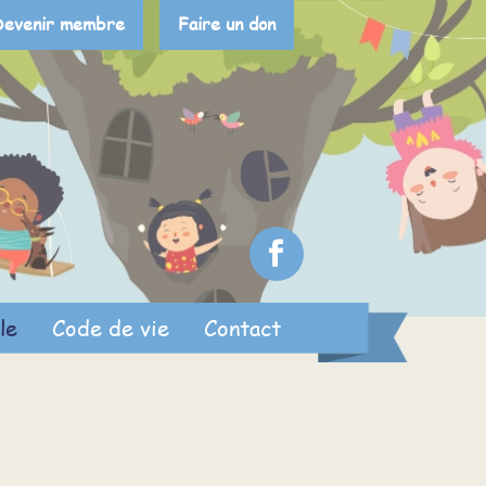
Devenir membre
Faire un don
le
Code de vie
Contact